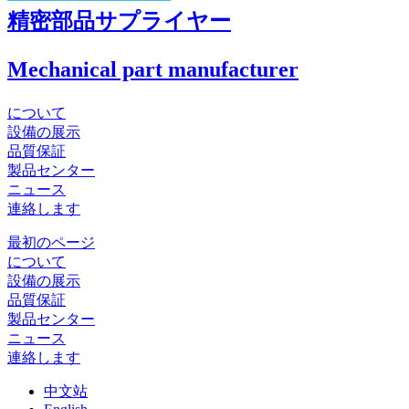
精密部品サプライヤー
Mechanical part manufacturer
について
設備の展示
品質保証
製品センター
ニュース
連絡します
最初のページ
について
設備の展示
品質保証
製品センター
ニュース
連絡します
中文站